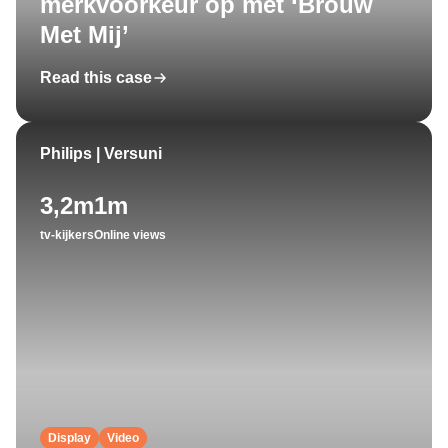
merkvoorkeur op met ‘Brouw
Met Mij’
Read this case
Philips | Versuni
3,2m
1m
tv-kijkers
Online views
Display
Video