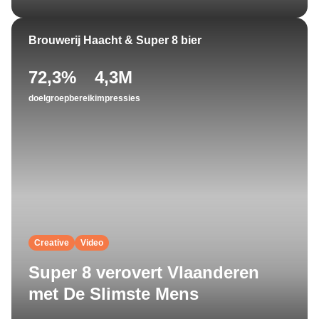
Brouwerij Haacht & Super 8 bier
72,3%
4,3M
doelgroepbereik
impressies
Creative
Video
Super 8 verovert Vlaanderen
met De Slimste Mens