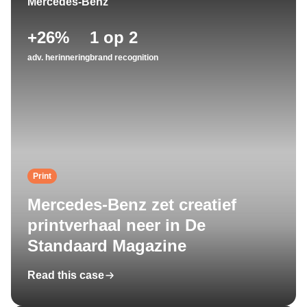
Mercedes-Benz
+26%
1 op 2
adv. herinnering
brand recognition
Print
Mercedes-Benz zet creatief
printverhaal neer in De
Standaard Magazine
Read this case