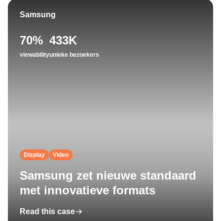
Samsung
70%
433K
viewability
unieke bezoekers
Display
Video
Samsung zet nieuwe standaard
met innovatieve formats
Read this case