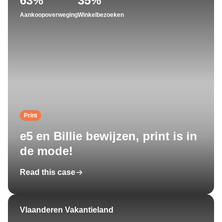
63%
35%
Aankoopoverweging
Winkelbezoeken
Print
e5 en Billie bewijzen, print is in
de mode!
Read this case
Vlaanderen Vakantieland