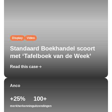
Display
Video
Standaard Boekhandel scoort
met ‘Tafelboek van de Week’
Read this case
Anco
+25%
100+
merkherkenning
uitzendingen