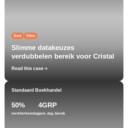
Data
Video
Slimme datakeuzes
verdubbelen bereik voor Cristal
Read this case
Standaard Boekhandel
50%
4GRP
merkherkenning
gem. dag. bereik