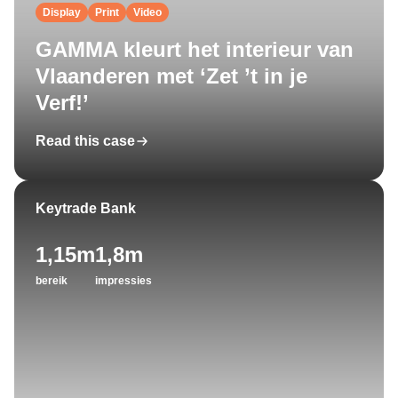
Display
Print
Video
GAMMA kleurt het interieur van
Vlaanderen met ‘Zet ’t in je
Verf!’
Read this case
Keytrade Bank
1,15m
1,8m
bereik
impressies