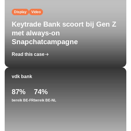
Display
Video
Keytrade Bank scoort bij Gen Z
met always-on
Snapchatcampagne
Read this case
vdk bank
87%
74%
bereik BE-FR
bereik BE-NL